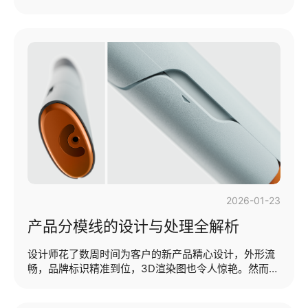
产品。CMF设计是产品设计中最重要的方面之一，它专
注于将产品转化为令人难忘和吸引用户的细节。CMF代
表色彩 (Colour)、材料 (Material )和表面处理
(Finish)，这三个要素是任何物品（无论是科技产品、医
疗产品、家具还是汽车）设计过程中不可或缺的组成部
分。本期提纲：·CMF是什么？·CMF设计为何如此重
要？·色彩、材料和表面处理工艺（CMF是什么？）
CMF是工业设计领域的一个专门方向，它着重于设计实
体产品的材料特性，是色彩（Color）、材料
（Material）···...
2026-01-23
产品分模线的设计与处理全解析
设计师花了数周时间为客户的新产品精心设计，外形流
畅，品牌标识精准到位，3D渲染图也令人惊艳。然而，
当第一批生产样品到货时，一条难看的、显眼的接缝横
贯整个表面，让产品显得廉价。究竟哪里出了问题？罪