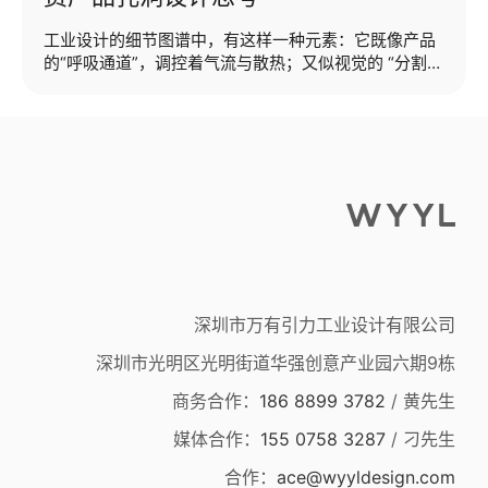
工业设计的细节图谱中，有这样一种元素：它既像产品
的“呼吸通道”，调控着气流与散热；又似视觉的 “分割密
码”，塑造着产品的肌理与气质 —— 它就是“孔洞”设
计。这些孔往往都是伴随形式与功能共同存在，既满足
功能的需求，如散热、过滤、发声等，同时经过设计，
这些孔的造型又相得益彰，亦可成为整个产品的亮点。
本期提纲：·什么是“孔洞”设计·产品“孔洞”的核心分类·产
品中经典“孔洞”设计案例（什么是“孔洞”设计）“孔洞设
计” （Punch-Hole Design）是指在产品表面或结构中
刻意创造的开孔、镂空或负空间，是一种兼具功能性与
美学价值的核心设计···...
深圳市万有引力工业设计有限公司
深圳市光明区光明街道华强创意产业园六期9栋
商务合作：
186 8899 3782
/ 黄先生
媒体合作：
155 0758 3287
/ 刁先生
合作：
ace@wyyldesign.com