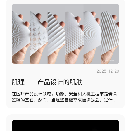
魁祸首往往是产品开发中最容易被忽视却又至关重要的
细节之一：分模线。虽然这听起来似乎只是一个微不足
道的制造技术细节，但分模线的位置却是一个战略决
策，它直接影响着最终产品的感知质量，甚至能将一个
高端概念变成令人失望的现实。本期提纲：·分模线的定
义及作用·分模线的种类与区分·如何优化分模线位置（分
模线的定义及作用）产品分模线（又称分···...
2025-12-29
肌理——产品设计的肌肤
在医疗产品设计领域，功能、安全和人机工程学是毋庸
置疑的基石。然而，当这些基础需求被满足后，是什么
让一款产品从“可用”升华为“卓越”？是什么在无声中建
立起用户与产品之间的情感连接，甚至成为品牌信任的
基石？我们的答案是：细节设计的灵魂——肌理设计。
在许多人的传统认知中，肌理或许只是外观的“装饰”。
但在万有引力设计看来，对于医疗产品，肌理是一门严