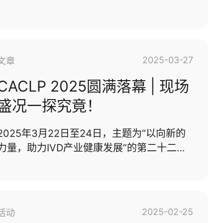
能创造出若干年之后人们还会心动的设计细
经验，于5月7日为师生带来《医疗产品的美
节。深圳安科高技术股份有限···...
学与功能》主题分享，并在交流中受聘担任
“创新创业导师”。我们将持续为年轻设计师
提供学习与实践平台，助力热爱设计的学生
2025-03-27
文章
在未来绽放才华！在医疗产品设计领域，万
有引力始终以专业深耕者的姿态持续探索。
CACLP 2025圆满落幕 | 现场
我们以 “体验创新” 与 “生命关怀” 为公司的
盛况一探究竟！
精神内核，秉持 “思利他” 的设计哲学，致力
于通过系统化的设计理念，为医疗行业带来
2025年3月22日至24日，主题为“以向新的
具有人文温度的产品解决方案，在功能实
力量，助力IVD产业健康发展”的第二十二届
现、用户体验与产业价值层面与设计师们进
中国国际检验医学暨输血仪器试剂博览会
行了深度交···...
（CACLP）、第五届中国国际 IVD上游原材
料暨供应链博览会（CISCE）在杭州大会展
中心成功举办。作为全球体外诊断（IVD）行
2025-02-25
活动
业极具影响力的盛会之一，吸引了来自全球