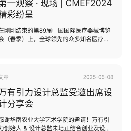
况设计机构：深圳万有引力工业设计委托客
第一观察 · 现场 | CMEF2024
户：中山易事达项目名称：Locomotive
精彩纷呈
Lamp M0250服务时间：2023年M0250是
一款“越野”LED 灯，专为机车提供辅助照
在刚刚结束的第89届中国国际医疗器械博览
明，该产品专为承受恶劣环境而设计，采用
会（春季）上，全球领先的众多知名医疗企
铝合金材质CNC一体成型,IP67级防水防尘，
业齐聚上海，展示了各自最新的创新技术与
外观采用紧凑型立方体，独特的六边形设计
产品。整体而言，这次展会是一个充满教育
外壳···...
意义和启发性的体验，为我们的设计实践提
供了新的视角和动力。上海联影医疗科技股
2025-05-08
文章
份有限公司致力于为全球客户提供全线自主
研发的高性能医学影像诊断与治疗设备、生
万有引力设计总监受邀出席设
命科学仪器,以及覆盖「基础研究-临床科研-
计分享会
医学转化」全链条的创新解决方案。在联影
能感受到只有当整个公司的人对于想要创造
感谢华南农业大学艺术学院的邀请！万有引
的产品，可以不计成本充满热情的时候，才
力创始人 & 设计总监朱培正结合创业及设计