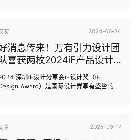
计研究院（Taiwan Design Research
成立于2005年。从低温存储设···...
Institute , TDRI）办理奖项与策划颁奖典礼
及相关活动。2014年起开始走向「全球华人
市场最顶尖设计奖项」的新定位，为华人设
2024-06-24
获奖
计产业取得发言权，并自2015年起，金点设
计奖品牌针对不同目标族群分设「金点设计
好消息传来！万有引力设计团
奖」、 「金点概念设计奖」及「金点新秀设
队喜获两枚2024iF产品设计
计奖」等三大奖赛，旨在褒扬杰出的创新设
奖
计产品与作品。产品介绍：太空系列-
2024 深圳iF设计分享会iF设计奖（iF
Wormhole 电竞显示器，灵感来源于时空虫
Design Award）是国际设计界享有盛誉的顶
洞。简洁而流畅的元素将核心能量发挥到极
级奖项之一，由德国工业设计界的权威机构
致，宛如即将撕裂空间、吞噬物质。其独特
——iF国际设计论坛（iF International
的···...
Forum Design GmbH）主办。成立于1953
年，至今已有数十年历史，是全球范围内公
2025-09-17
文章
认的设计品质标志和行业权威认证。颁奖盛