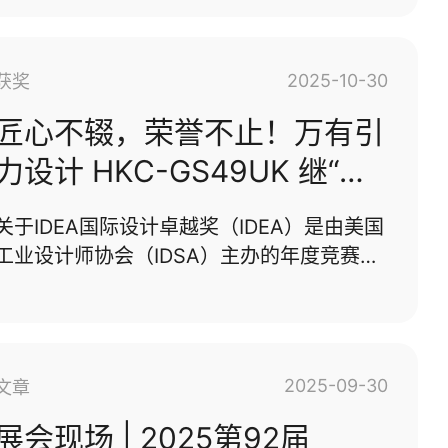
实习就业、产教融合等核心议题深入探讨，
通过“共建学生就业基地”为核心，打造产学
研一体化的人才培养新实践，用产业力量滋
2025-10-30
获奖
养设计新生，推动设计教育与产业需求深度
融合。校企携手共筑设计人才生长沃土湖南
匠心不辍，荣誉不止！万有引
工艺美术职业大学手工艺术学院深耕手工艺
力设计 HKC-GS49UK 继“德
术教育领域，拥有深厚的传统工艺学术积淀
国红点设计奖”、“德国IF设计
与成熟的工艺美术人才培养体系，在非遗传
关于IDEA国际设计卓越奖（IDEA）是由美国
承、工艺创新、美学表达等方面具备鲜明的
奖”后，再次荣获2025美国
工业设计师协会（IDSA）主办的年度竞赛，
学科特色。深圳万有引力工业设计作为专注
IDEA国际设计大奖
旨在表彰各个领域的杰出设计作品。45年
产品创新与产业落地的专业设···...
来，IDEA吸引了来自全球各地专业设计师和
学生的数千份精彩创新作品，使其成为业内
最负盛名的奖项之一。赢得 IDEA 大奖是职
2025-09-30
文章
业生涯中的一个重要里程碑，它将设计师的
作品提升到全球舞台，与历史上一些最著名
展会现场 | 2025第92届