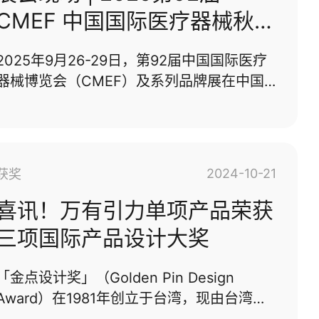
的产品一起受到赞誉。获奖者世界上一些最
CMEF 中国国际医疗器械秋季
成功、最受欢迎的产品都曾是IDEA的获奖作
博览会
品。这进一步巩固了IDEA每年只表彰最优秀
2025年9月26-29日，第92届中国国际医疗
作品的传统。对许多设计师而言，IDEA是卓
器械博览会（CMEF）及系列品牌展在中国
越设计的标杆，并经常被用作开发新产品的
进出口商品交易会展馆（广州·广交会展馆）
参考。产品名称: 「预 · 见」···...
举办。本届CMEF以“健康·创新·共享——共
绘全球医疗新蓝图”为主题，展览面积近16万
平方米，来自近20个国家和地区的近3000
2024-10-21
获奖
家企业同台竞技，万余款新品集中亮相，预
计吸引超12万名专业观众入场。这是CMEF
喜讯！万有引力单项产品荣获
首次落户广交会展馆，将依托广州高水平对
三项国际产品设计大奖
外开放格局及雄厚的医疗产业基础，搭建起
一座“辐射亚太，链接全球”的医疗科技枢纽
「金点设计奖」（Golden Pin Design
平台。海尔生物医疗，盈康一生旗下生命科
Award）在1981年创立于台湾，现由台湾设
学与医疗创新数字化场景方案服务商，公司