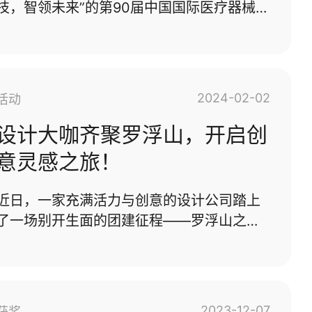
技，智领未来”的第90届中国国际医疗器械博
——最后一人演成了广场舞大妈！第二天上
览会（以下简称“CMEF”）在深圳国际会展中
午，全员化身人肉···...
心（宝安）举办。本届CMEF汇聚全球前沿
医疗科技成果，设置医学影像、体外诊断、
医用电子、医用光学、医院建设、手术室、
2024-02-02
活动
消毒感控、医用耗材、骨科等16大展区，全
景呈现医疗全产业链。整体而言，这次展会
设计大咖齐聚罗浮山，开启创
是一个充满教育意义和启发性的体验，为我
意灵感之旅！
们的设计实践提供了新的视角和动力。创新
科技·智领未来第90届CMEF展会现场，全球
近日，一家充满活力与创意的设计公司踏上
领先的医疗科技企业接踵而至，带来富有创
了一场别开生面的团建征程——罗浮山之
新性的医疗技术和产品，彰显了当今医疗领
旅！设计师们暂时放下手中的鼠标和画笔，
域的无限可能。一起来看看有···...
投入大自然的怀抱，追求灵感与放松身心。
罗浮山，素有“岭南第一山”之称，拥有壮丽
的自然风光和深厚的文化底蕴。对于这群平
2023-12-07
获奖