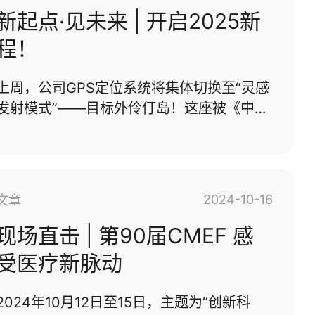
多个国家和地区的1000余家参展企业，以及
新起点·见未来 | 开启2025新
超过5万名专业观众齐聚杭州，共同探讨行业
程！
前沿技术、分享创新成果，推动体外诊断行
业的蓬勃发展。以向新的力量·助力IVD产业
上周，公司GPS定位系统将集体切换至“灵感
健康发展随着人工智能、大数据、物联网等
发射模式”——目标外伶仃岛！这座被《中国
技术的迅猛发展，智能化诊断成为本届展会
国家地理》评为“中国最美十座小岛”的宝藏
的最大亮点。众多企业展示了基···...
之地，以碧海蓝天、奇石异景和渔村风情闻
名，如同大自然精心雕琢的“设计作品”。这
一次，我们暂别图纸与模型，以团队之名，
2024-10-16
文章
在自然中寻找灵感，用协作凝聚力量！鱼：
我要五彩斑斓的饵！我：已读不回。甩竿5分
现场直击 | 第90届CMEF 感
钟，喂鱼2小时。焦香鸡翅 VS 碳化玉米，哪
受医疗新脉动
款更受市场欢迎？鸡爪烤焦了？这叫深空灰
哑光涂层！在珠海外伶仃岛上，开启脑力与
2024年10月12日至15日，主题为“创新科
体力的双重挑战！用动作传递『 搞笑词语 』